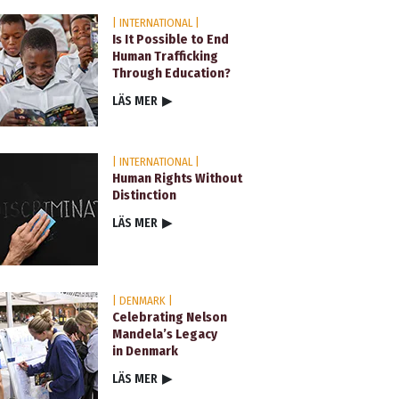
| INTERNATIONAL |
Is It Possible to End
Human Trafficking
Through Education?
LÄS MER
▶
| INTERNATIONAL |
Human Rights Without
Distinction
LÄS MER
▶
| DENMARK |
Celebrating Nelson
Mandela’s Legacy
in Denmark
LÄS MER
▶