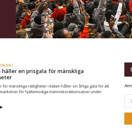
ITALIEN |
 håller en prisgala för mänskliga
heter
Anm
ör mänskliga rättigheter i Italien håller sin årliga gala för att
tmärkelser för hjältemodiga människorättsinsatser under
▶