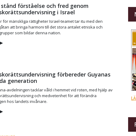
ll stånd förståelse och fred genom
korätts­undervisning i Israel
för mänskliga rättigheter Israel-teamet tar itu med den
åtan att bringa harmoni till det stora antalet etniska och
 grupper som bildar denna nation.
▶
|
korättsundervisning förbereder Guyanas
da generation
a-avdelningen tacklar våld i hemmet vid roten, med hjälp av
rättsundervisning och medvetenhet för att förändra
LÄ
ngen hos landets invånare.
▶