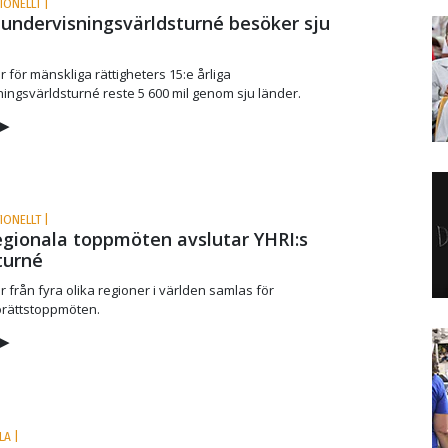
IONELLT |
 undervisnings­världsturné besöker sju
för mänskliga rättigheters 15:e årliga
ingsvärldsturné reste 5 600 mil genom sju länder.
▶
IONELLT |
egionala toppmöten avslutar YHRI:s
turné
från fyra olika regioner i världen samlas för
rättstoppmöten.
▶
LA |