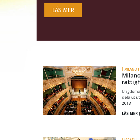
LÄS MER
| MILANO I 
Milano
rättig
Ungdomar f
dela ut u
2018.
LÄS MER
| ISRAEL |