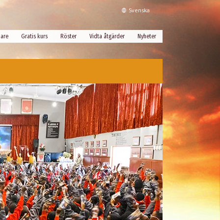
Svenska
dare
Gratis kurs
Röster
Vidta åtgärder
Nyheter