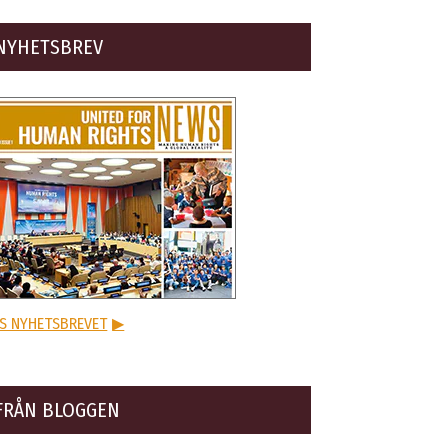
NYHETSBREV
S NYHETSBREVET
▶
FRÅN BLOGGEN