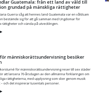
lar Guatemala: från ett land av våld till
ion grundad på mänskliga rättigheter
Maria Guerra såg att hennes land Guatemala var en våldsam
Hon bestämde sig för att gå samman med Ungdomar för
 rättigheter och vända på utvecklingen.
▶
för människorättsundervisning besöker
n
korsturné för människorättsundervisning reser till sex städer
för att lansera 70-årsdagen av den allmänna förklaringen om
liga rättigheterna, med upplysning som sker genom musik
 – och det inspirerar tusentals personer.
▶