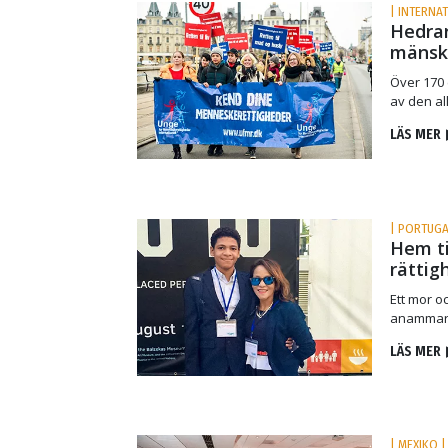
| INTERNAT
Hedrar
mänskl
Över 170 
av den al
LÄS MER
| PORTUGA
Hem ti
rättig
Ett mor o
anammar 
LÄS MER
| MEXIKO |