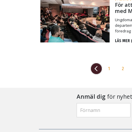
För at
med Me
Ungdomar
departeme
föredrag 
LÄS MER
1
2
Anmäl dig
för nyhet