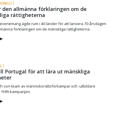
IONELLT |
 den allmänna förklaringen om de
iga rättigheterna
evenemang ägde rum i 40 länder för att lansera 70‑årsdagen
lmänna förklaringen om de mänskliga rättigheterna.
▶
L |
ll Portugal för att lära ut mänskliga
heter
ch son-team av människorättsförkämpar och -utbildare
YHRI-kampanjen.
▶