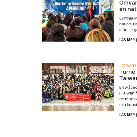
Omvand
en nat
Cynthia 
nation. 
mänskliga
LÄS MER
| TAIWAN |
Turné 
Taiwa
En tvåvec
i Taiwan 
de mänsk
och konst
LÄS MER