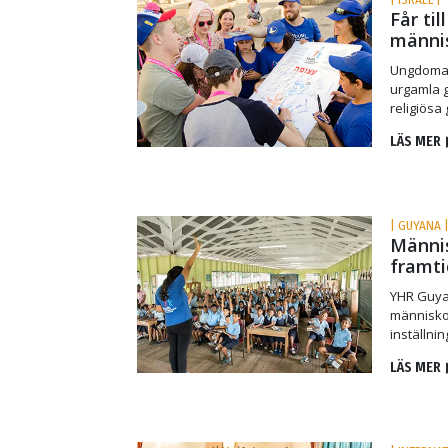
Får ti
männis
Ungdomar 
urgamla g
religiösa
LÄS MER
| GUYANA 
Männis
framti
YHR Guyan
människo
inställni
LÄS MER