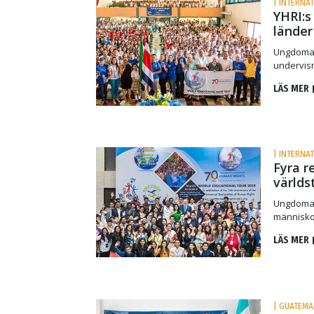
| INTERNAT
YHRI:s
länder
Ungdomar 
undervisn
LÄS MER
| INTERNAT
Fyra r
världs
Ungdomar 
människo
LÄS MER
| GUATEMA