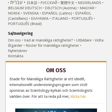
עברית
日本語
РУССКИЙ
繁體中文
NEDERLANDS
BELGIUM
DEUTSCH
DEUTSCH (Austria)
MAGYAR
NORSK
SVENSKA
ESPAÑOL (Latino)
ESPAÑOL
(Castellano)
ΕΛΛΗΝΙΚA
ITALIANO
PORTUGUÊS
PORTUGUÊS (Brasil)‎
Sajtnavigering
Om oss
Vad är mänskliga rättigheter?
Utbildare
Vidta
åtgärder
Röster för mänskliga rättigheter
Nyhetsbrev
Kontakta
OM OSS
Enade för Mänskliga Rättigheter är ett ideellt,
internationellt undervisningsprogram som stolt
sponsras av Scientology-kyrkan och Scientologists
världen över. För att ta reda på mer,
klicka här.