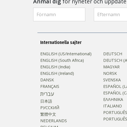
Anmäl dig
för nyheter och uppdate
Internationella sajter
ENGLISH (US/International)
DEUTSCH
ENGLISH (South Africa)
DEUTSCH (Au
ENGLISH (India)
MAGYAR
ENGLISH (Ireland)
NORSK
DANSK
SVENSKA
FRANÇAIS
ESPAÑOL (La
עברית
ESPAÑOL (Ca
ΕΛΛΗΝΙΚA
日本語
ITALIANO
РУССКИЙ
PORTUGUÊ
繁體中文
PORTUGUÊS (
NEDERLANDS