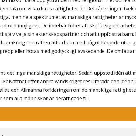
 dem tala om vilka deras rättigheter är. Det råder ingen tve
iktiga, men hela spektrumet av mänskliga rättigheter är myc
het och möjlighet. De innebär frihet att skaffa sig ett arbete
tt själv välja sin äktenskapspartner och att uppfostra barn.
vida omkring och rätten att arbeta med något lönande utan a
rgrepp eller hotas med godtyckligt avskedande. De omfattar 
anns det inga mänskliga rättigheter. Sedan uppstod idén att 
 I kölvattnet efter andra världskriget resulterade den idén till
las den Allmänna förklaringen om de mänskliga rättighete
er som alla människor är berättigade till.