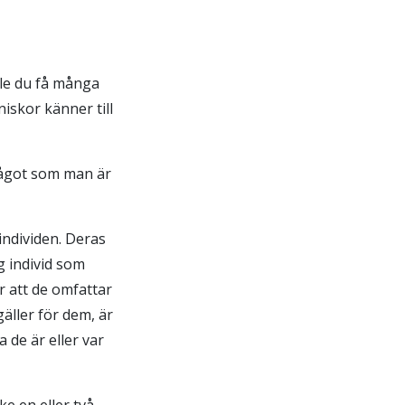
lle du få många
niskor känner till
 något som man är
individen. Deras
g individ som
r att de omfattar
äller för dem, är
a de är eller var
e en eller två