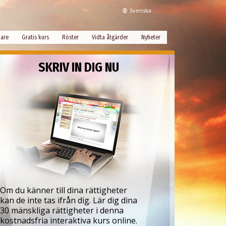
Svenska
dare
Gratis kurs
Röster
Vidta åtgärder
Nyheter
SKRIV IN DIG NU
Om du känner till dina rättigheter
kan de inte tas ifrån dig. Lär dig dina
30 mänskliga rättigheter i denna
kostnadsfria interaktiva kurs online.