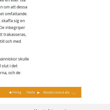
kan om att dessa
ket omfattande.
, skaffa sig en
 De inbegriper
tt trakasseras,
till och med
människor skulle
 slut i det
rna, och de
Föreg.
Nästa
Bläddra bland alla