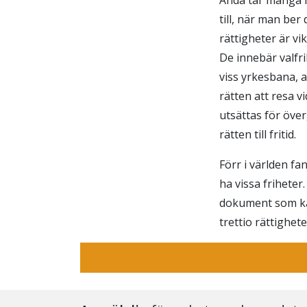
till, när man ber
rättigheter är v
De innebär valfri
viss yrkesbana, a
rätten att resa 
utsättas för öve
rätten till fritid.
Förr i världen f
ha vissa friheter.
dokument som kal
trettio rättighet