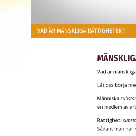
VAD ÄR MÄNSKLIGA RÄTTIGHETER?
MÄNSKLIG
Vad är mänsklig
Låt oss börja me
Människa
substan
en medlem av art
Rättighet:
substa
Sådant man har rät