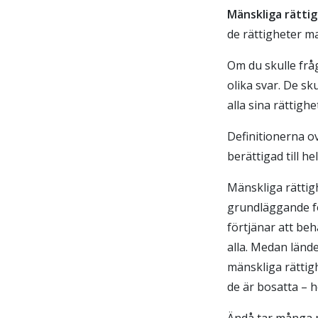
Mänskliga rätti
de rättigheter m
Om du skulle frå
olika svar. De sk
alla sina rättighe
Definitionerna ov
berättigad till h
Mänskliga rättig
grundläggande fö
förtjänar att be
alla. Medan lände
mänskliga rättigh
de är bosatta – he
Ändå tar många m