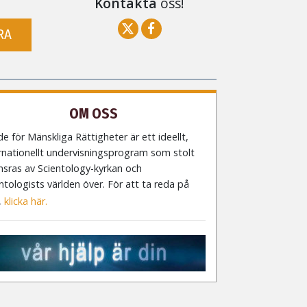
Kontakta
oss!
RA
OM OSS
e för Mänskliga Rättigheter är ett ideellt,
rnationellt undervisningsprogram som stolt
nsras av Scientology-kyrkan och
ntologists världen över. För att ta reda på
,
klicka här.