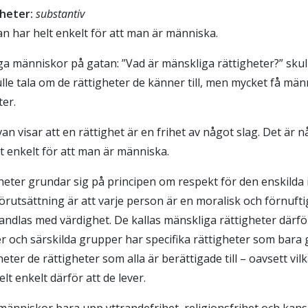
gheter:
substantiv
an har helt enkelt för att man är människa.
ga människor på gatan: ”Vad är mänskliga rättigheter?” sku
ulle tala om de rättigheter de känner till, men mycket få män
ter.
an visar att en rättighet är en frihet av något slag. Det är
elt enkelt för att man är människa.
heter grundar sig på principen om respekt för den enskilda 
rutsättning är att varje person är en moralisk och förnufti
handlas med värdighet. De kallas mänskliga rättigheter därfö
r och särskilda grupper har specifika rättigheter som bara g
eter de rättigheter som alla är berättigade till – oavsett vilk
lt enkelt därför att de lever.
änniskor bara upp yttrandefrihet, religionsfrihet och kansk