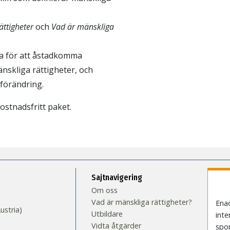
ättigheter
och
Vad är mänskliga
ta för att åstadkomma
nskliga rättigheter, och
förändring.
 kostnadsfritt paket.
Sajtnavigering
Om oss
Vad är mänskliga rättigheter?
Enad
stria)
Utbildare
inte
Vidta åtgärder
spo