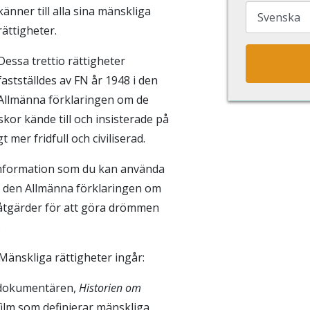
känner till alla sina mänskliga
rättigheter.
Dessa trettio rättigheter
fastställdes av FN år 1948 i den
Allmänna förklaringen om de
kor kände till och insisterade på
t mer fridfull och civiliserad.
 information som du kan använda
om den Allmänna förklaringen om
 åtgärder för att göra drömmen
.
Mänskliga rättigheter ingår:
 dokumentären,
Historien om
 film som definierar mänskliga