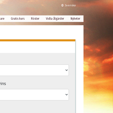
Svenska
dare
Gratis kurs
Röster
Vidta åtgärder
Nyheter
vins