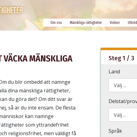
Om oss
Mänskliga rättigheter
Videor
Utbil
T VÄCKA MÄNSKLIGA
Steg 1 / 3
Land
Om du blir ombedd att namnge
alla dina mänskliga rättigheter,
kan du göra det? Om ditt svar är
Delstat/pro
nej, så är du inte ensam. De flesta
människor kan namnge
rättigheter som yttrandefrihet
Språk
och religionsfrihet, men väldigt få