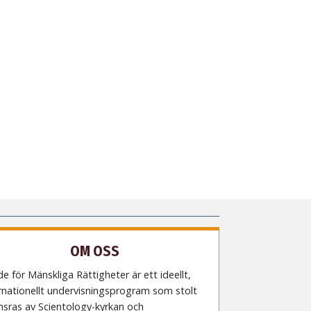
OM OSS
e för Mänskliga Rättigheter är ett ideellt,
rnationellt undervisningsprogram som stolt
nsras av Scientology-kyrkan och