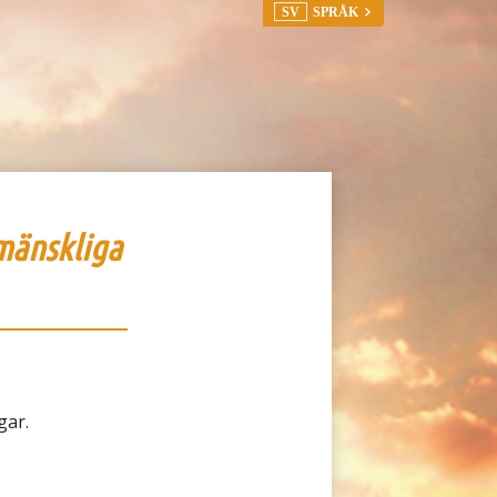
SV
SPRÅK
mänskliga
gar.