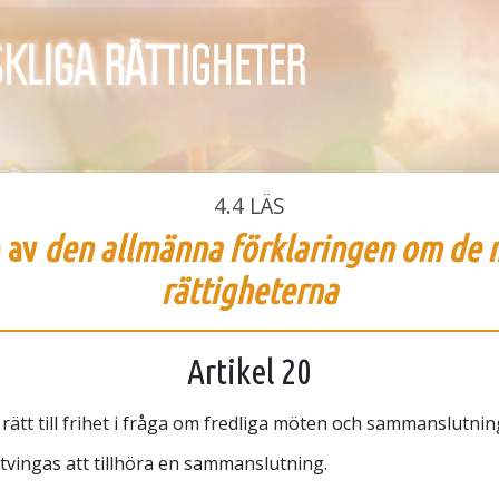
4.4
LÄS
0 av
den allmänna förklaringen om de 
rättigheterna
Artikel 20
rätt till frihet i fråga om fredliga möten och sammanslutnin
tvingas att tillhöra en sammanslutning.