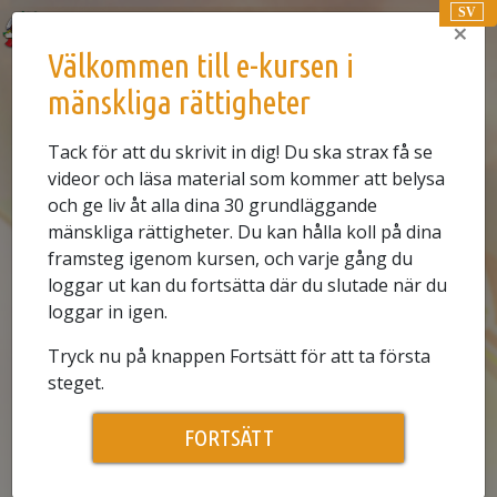
SV
×
Välkommen till e-kursen i
E-KURS
mänskliga rättigheter
0.1
TITTA PÅ VIDEON
Tack för att du skrivit in dig! Du ska strax få se
videor och läsa material som kommer att belysa
Berättelsen om mänskliga rättigheter
och ge liv åt alla dina 30 grundläggande
mänskliga rättigheter. Du kan hålla koll på dina
framsteg igenom kursen, och varje gång du
loggar ut kan du fortsätta där du slutade när du
loggar in igen.
Tryck nu på knappen Fortsätt för att ta första
steget.
Play
FORTSÄTT
Video